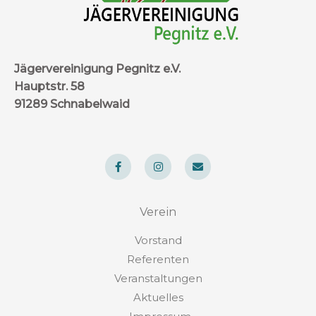
Jägervereinigung Pegnitz e.V.
Hauptstr. 58
91289 Schnabelwaid
F
I
E
a
n
n
c
s
v
e
t
e
b
a
l
o
g
o
Verein
o
r
p
k
a
e
-
m
Vorstand
f
Referenten
Veranstaltungen
Aktuelles