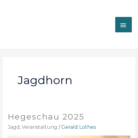
Zum
HA
Inhalt
springen
Jagdhorn
Hegeschau 2025
Hegeschau
2025
Jagd
,
Veranstaltung
/
Gerald Lothes